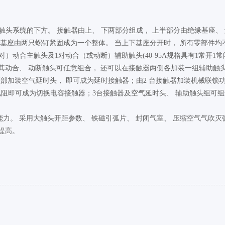
触头系统的下方。 接触器由上、 下两部分组成， 上半部分由绝缘基座、 
下基座由两只螺钉紧固成为一个整体。 当上下基座分开时， 所有零部件均
对）动合主触头及1对动合（或动断）辅助触头(40-95A规格具有1常开
 其动合、 动断触头可任意组合， 还可以在接触器两侧各加装一组辅助触
其顶部加装空气延时头， 即可成为延时接触器；由2 台接触器加装机械联
阻即可成为切换电容接触器；3台接触器及空气延时头、 辅助触头组可组
力。 采用大触头开距参数、 铁磁引弧片、 封闭气室、 压缩空气气吹
提高。