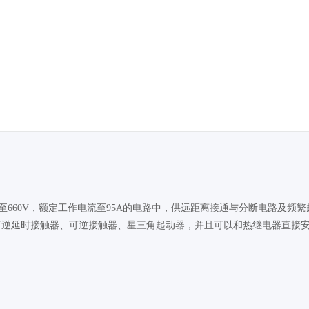
作电压至660V，额定工作电流至95A的电路中，供远距离接通与分断电路
可逆延时接触器、可逆接触器、星三角起动器，并且可以和热继电器直接