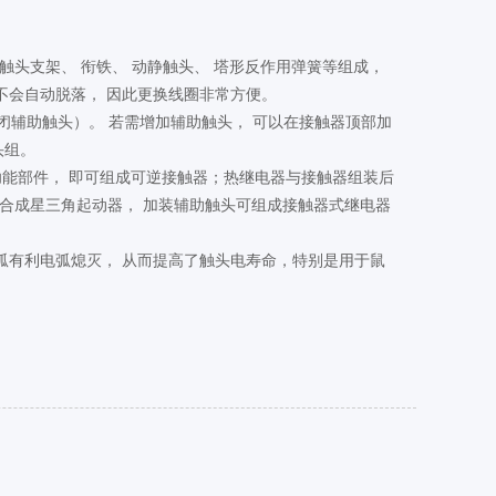
触头支架、 衔铁、 动静触头、 塔形反作用弹簧等组成，
不会自动脱落， 因此更换线圈非常方便。
1常闭辅助触头）。 若需增加辅助触头， 可以在接触器顶部加
头组。
锁功能部件， 即可组成可逆接触器；热继电器与接触器组装后
合成星三角起动器， 加装辅助触头可组成接触器式继电器
灭弧有利电弧熄灭， 从而提高了触头电寿命，特别是用于鼠