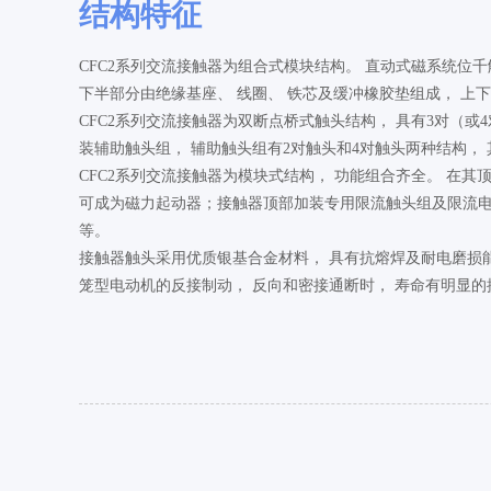
结构特征
CFC2系列交流接触器为组合式模块结构。 直动式磁系统位千
下半部分由绝缘基座、 线圈、 铁芯及缓冲橡胶垫组成， 上
CFC2系列交流接触器为双断点桥式触头结构， 具有3对（或4
装辅助触头组， 辅助触头组有2对触头和4对触头两种结构，
CFC2系列交流接触器为模块式结构， 功能组合齐全。 在
可成为磁力起动器；接触器顶部加装专用限流触头组及限流电
等。
接触器触头采用优质银基合金材料， 具有抗熔焊及耐电磨损能
笼型电动机的反接制动， 反向和密接通断时， 寿命有明显的