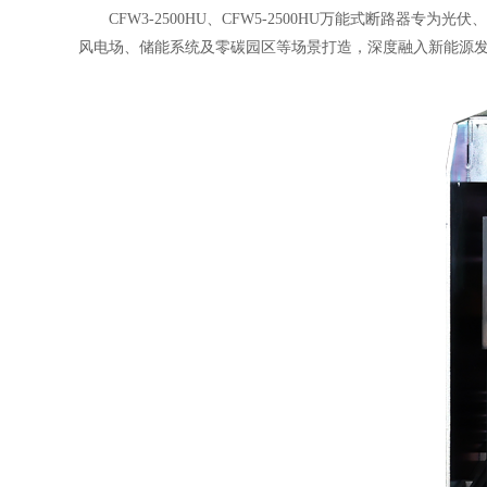
CFW3-2500HU、CFW5-2500HU万能式断路器专为
风电场、储能系统及零碳园区等场景打造，深度融入新能源