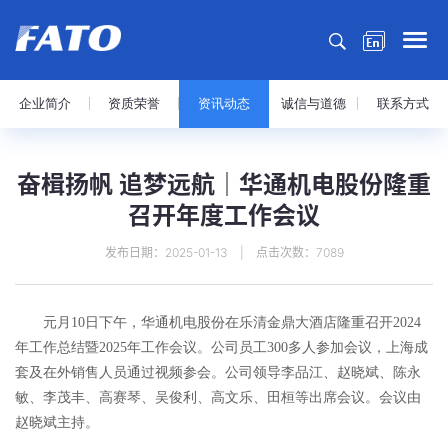
企业简介
资质荣誉
资讯动态
诚信与道德
联系方式
奋楫扬帆 追梦远航｜华通机电股份隆重
召开年度工作会议
发布日期：2025-01-13 | 点击次数：7089
元月10日下午，华通机电股份在乐清金鼎大酒店隆重召开2024
年工作总结暨2025年工作会议。公司员工300多人参加会议，上海成
套及在外销售人员通过视频参会。公司领导李品江、赵晓斌、陈永
敏、李茂丰、高赛琴、吴俊利、高文乐、田桓等出席会议。会议由
赵晓斌主持。